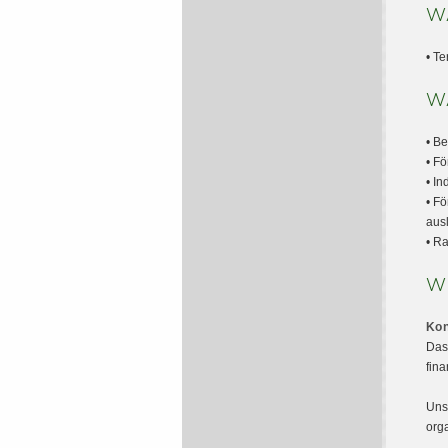
W
• Te
W
• B
• F
• In
• F
aus
• R
W
Kon
Das
fina
Uns
org