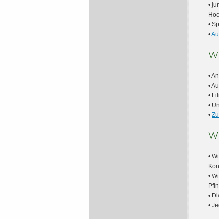
• j
Hoc
• S
•
Au
W
• A
• A
• F
• U
•
Zu
W
• Wi
Kon
• W
Pfin
• D
• J