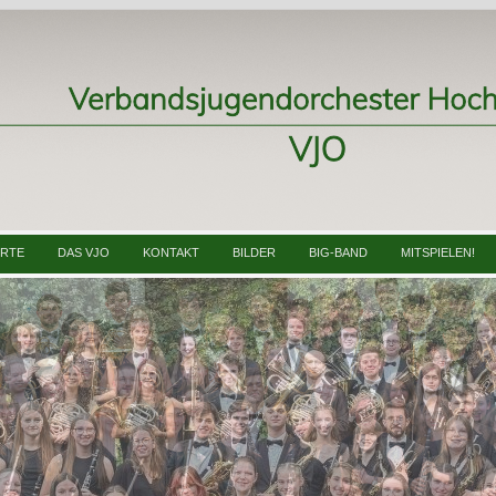
ERTE
DAS VJO
KONTAKT
BILDER
BIG-BAND
MITSPIELEN!