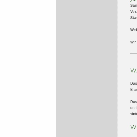
Sam
Ver
Sta
Wei
Wir 
WA
Das
Bla
Das
und
sinf
W