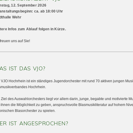
stag, 12. September 2026
anstaltungsbeginn: ca. ab 18:00 Uhr
dthalle Wehr
tere Infos zum Ablauf folgen in Kürze.
freuen uns auf Sie!
S IST DAS VJO?
 VJO Hochrhein ist ein ständiges Jugendorchester mit rund 70 aktiven jungen Mus
smusikverbandes Hochrhein.
 Ziel des Auswahlorchesters liegt vor allem darin, junge, begabte und motivierte M
 ihnen die Möglichkeit zu geben, anspruchsvolle Blasmusikliteratur auf hohem Niv
onischen Blasorchester zu spielen.
ER IST ANGESPROCHEN?