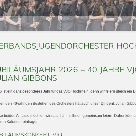
ERBANDSJUGENDORCHESTER HOC
UBILÄUMSJAHR 2026 – 40 JAHRE VJ
ULIAN GIBBONS
6 ist ein ganz besonderes Jahr für das VJO Hochrhein, denn wir feiern gleich ein 
en den 40-jährigen Bestehen des Orchesters hat auch unser Dirigent, Julian Gibbo
se beiden Anlässe möchten wir natürlich mit Ihnen gemeinsam feiern. Daher könne
hren Kalender eintragen:
UBILÄUMSKONZERT VJO