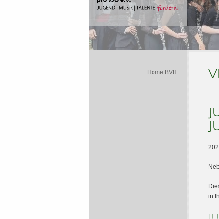
V
Home BVH
J
J
202
Neb
Die
in I
J